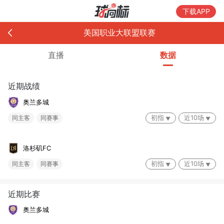
下载APP
美国职业大联盟联赛
直播
数据
近期战绩
奥兰多城
初指
近10场
同主客
同赛事
洛杉矶FC
初指
近10场
同主客
同赛事
近期比赛
奥兰多城